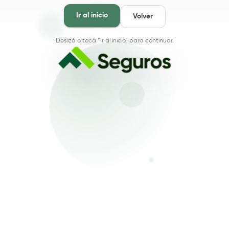
Ir al inicio
Volver
Deslizá o tocá “Ir al inicio” para continuar.