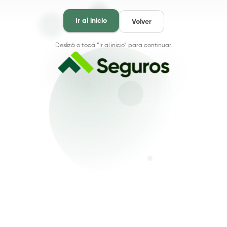
Ir al inicio
Volver
Deslizá o tocá “Ir al inicio” para continuar.