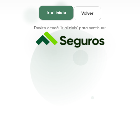
Ir al inicio
Volver
Deslizá o tocá “Ir al inicio” para continuar.